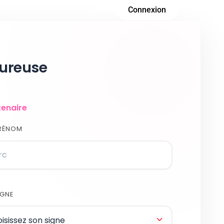
English
Connexion
oureuse
tenaire
RÉNOM
IGNE