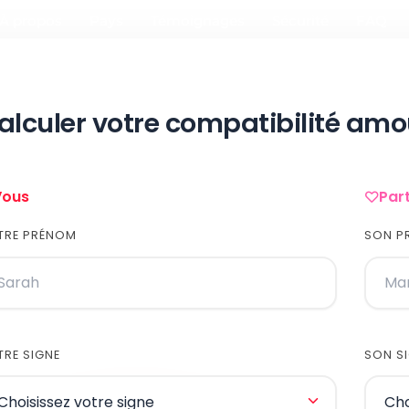
À propos
Pays
Témoignages
Sécurité
FAQ
alculer votre compatibilité am
Vous
Par
TRE PRÉNOM
SON P
RE SIGNE
SON S