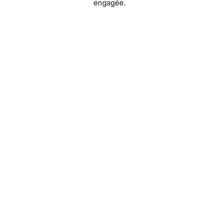
engagée.
S'inscrire