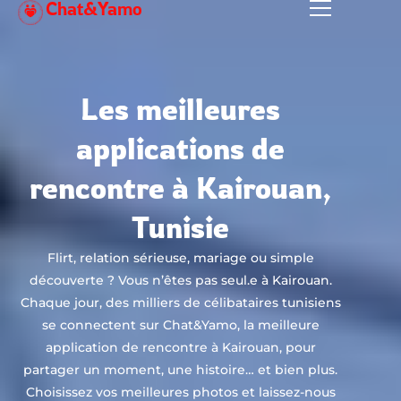
Chat&Yamo
Aller
au
contenu
Les meilleures
applications de
rencontre à Kairouan,
Tunisie
Flirt, relation sérieuse, mariage ou simple
découverte ? Vous n’êtes pas seul.e à Kairouan.
Chaque jour, des milliers de célibataires tunisiens
se connectent sur Chat&Yamo, la meilleure
application de rencontre à Kairouan, pour
partager un moment, une histoire… et bien plus.
Choisissez vos meilleures photos et laissez-nous