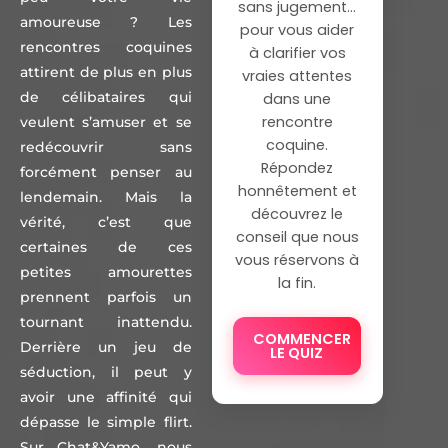
sans jugement…
amoureuse ? Les
pour vous aider
rencontres coquines
à clarifier vos
attirent de plus en plus
vraies attentes
de célibataires qui
dans une
rencontre
veulent s’amuser et se
coquine.
redécouvrir sans
Répondez
forcément penser au
honnêtement et
lendemain. Mais la
découvrez le
vérité, c’est que
conseil que nous
certaines de ces
vous réservons à
petites amourettes
la fin.
prennent parfois un
tournant inattendu.
COMMENCER
Derrière un jeu de
LE QUIZ
séduction, il peut y
avoir une affinité qui
dépasse le simple flirt.
Sur Chat&Yamo, nous