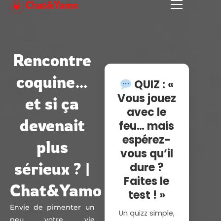
Chat&Yamo
Aller
au
contenu
Rencontre
coquine…
QUIZ : «
Vous jouez
et si ça
avec le
devenait
feu… mais
espérez-
plus
vous qu’il
sérieux ? |
dure ?
Faites le
Chat&Yamo
test ! »
Envie de pimenter un
Un quizz simple,
peu votre vie