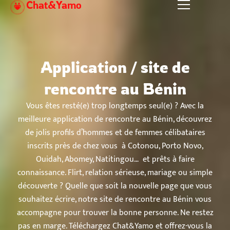
Chat&Yamo
Aller
au
contenu
Application / site de
rencontre au Bénin
Vous êtes resté(e) trop longtemps seul(e) ? Avec la
meilleure application de rencontre au Bénin, découvrez
de jolis profils d’hommes et de femmes célibataires
inscrits près de chez vous à Cotonou, Porto Novo,
Ouidah, Abomey, Natitingou… et prêts à faire
connaissance. Flirt, relation sérieuse, mariage ou simple
découverte ? Quelle que soit la nouvelle page que vous
souhaitez écrire, notre site de rencontre au Bénin vous
accompagne pour trouver la bonne personne. Ne restez
pas en marge. Téléchargez Chat&Yamo et offrez-vous la