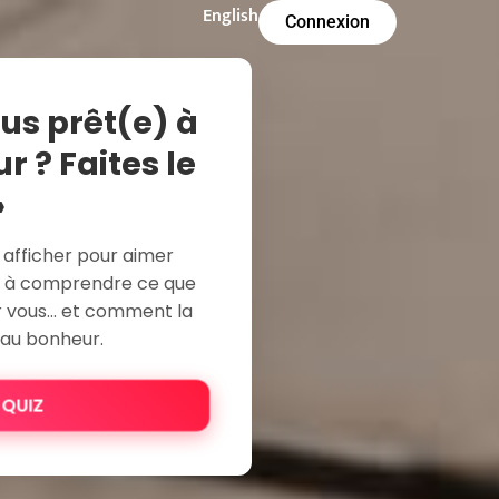
English
Connexion
ous prêt(e) à
 ? Faites le
»
 afficher pour aimer
e à comprendre ce que
ur vous… et comment la
 au bonheur.
 QUIZ