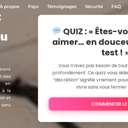
À propos
Pays
Témoignages
Sécurité
FAQ
:
QUIZ : « Êtes-v
du
aimer… en douceur
test ! 
Vous n’avez pas besoin de tout
èrent
profondément. Ce quizz vous aid
et des
“discrétion” signifie vraiment po
s en
vivre sans vous fermer
 à la
ûr et
COMMENCER LE
 sans