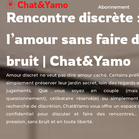
Chat&Yamo
Aller
Abonnement
Rencontre discrète 
au
contenu
l’amour sans faire 
bruit | Chat&Yamo
Amour discret ne veut pas dire amour caché. Certains préf
simplement préserver leur jardin secret, loin des regards 
jugements. Que vous soyez en couple (mai
questionnement), célibataire réservé(e) ou simplement
recherche de discrétion, Chat&Yamo vous offre un espace s
confidentiel pour discuter et faire des rencontres…
pression, sans bruit et en toute liberté.