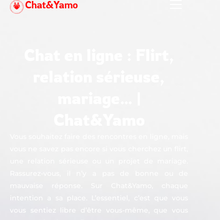
Chat&Yamo
Aller
au
contenu
Chat en ligne : Flirt,
relation sérieuse,
mariage… |
Chat&Yamo
Vous souhaitez faire des rencontres en ligne, mais
vous ne savez pas encore si vous cherchez un flirt,
une relation sérieuse ou un projet de mariage.
Rassurez-vous, il n’y a pas de bonne ou de
mauvaise réponse. Sur Chat&Yamo, chaque
intention a sa place. L’essentiel, c’est que vous
vous sentiez libre d’être vous-même, que vous