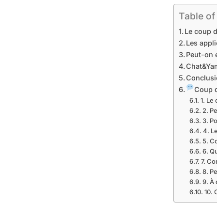
Table of
Le coup d
Les appli
Peut-on 
Chat&Yam
Conclus
Coup d
1. Le
2. P
3. Po
4. L
5. C
6. Q
7. Co
8. P
9. À
10.