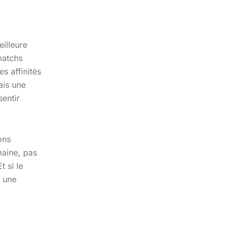
illeure
 matchs
s affinités
ais une
entir
ons
maine, pas
t si le
 une