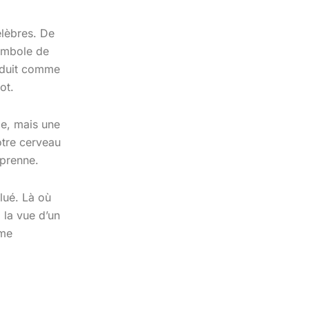
élèbres. De
symbole de
raduit comme
mot.
ie, mais une
tre cerveau
mprenne.
lué. Là où
 la vue d’un
ime