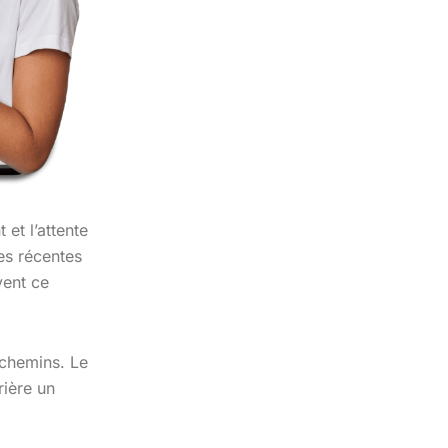
 et l’attente
es récentes
vent ce
x chemins. Le
rière un