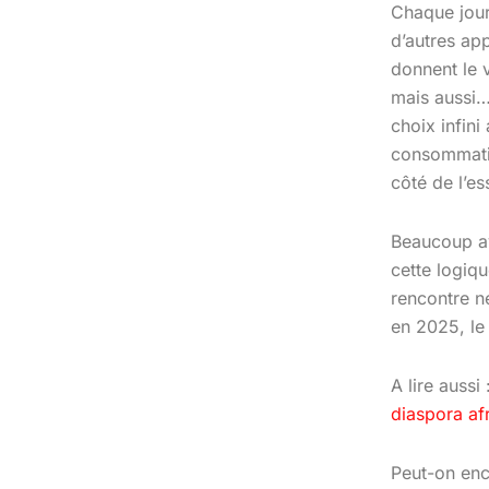
Chaque jour
d’autres app
donnent le v
mais aussi…
choix infini
consommatio
côté de l’ess
Beaucoup av
cette logiqu
rencontre ne
en 2025, le
A lire aussi 
diaspora af
Peut-on enc