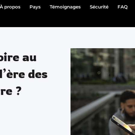
À propos
Pays
Témoignages
Sécurité
FAQ
oire au
l’ère des
re ?