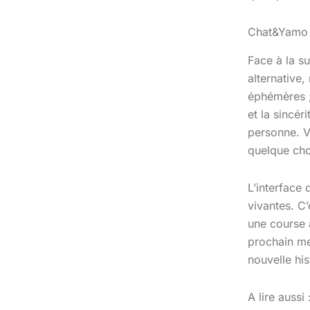
Chat&Yamo :
Face à la s
alternative,
éphémères ;
et la sincé
personne. V
quelque cho
L’interface 
vivantes. C
une course à
prochain m
nouvelle his
A lire aussi 