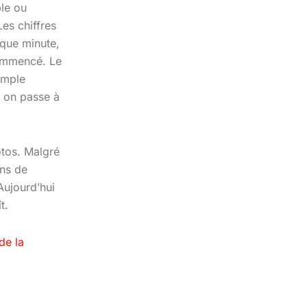
le ou
es chiffres
aque minute,
commencé. Le
imple
 on passe à
otos. Malgré
ons de
Aujourd’hui
ît.
de la