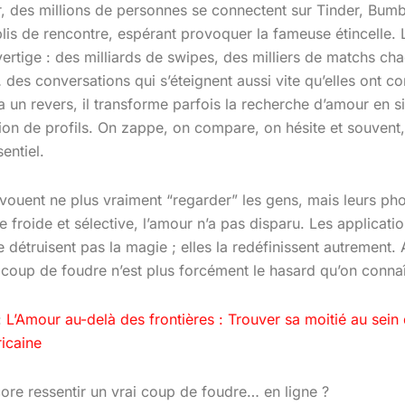
, des millions de personnes se connectent sur Tinder, Bumb
lis de rencontre, espérant provoquer la fameuse étincelle. L
ertige : des milliards de swipes, des milliers de matchs ch
 des conversations qui s’éteignent aussi vite qu’elles ont 
 a un revers, il transforme parfois la recherche d’amour en s
n de profils. On zappe, on compare, on hésite et souvent,
entiel.
ouent ne plus vraiment “regarder” les gens, mais leurs ph
e froide et sélective, l’amour n’a pas disparu. Les applicati
 détruisent pas la magie ; elles la redéfinissent autrement. 
 coup de foudre n’est plus forcément le hasard qu’on conna
:
L’Amour au-delà des frontières : Trouver sa moitié au sein 
ricaine
ore ressentir un vrai coup de foudre… en ligne ?