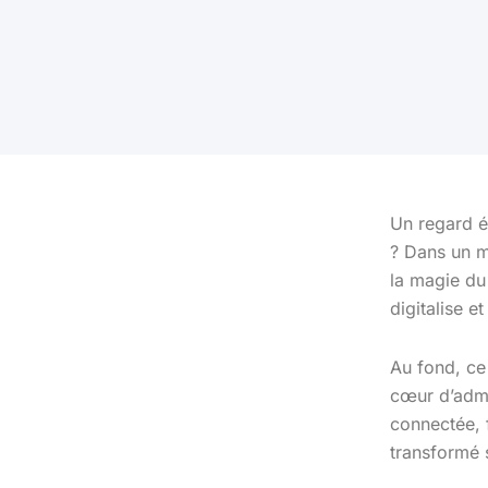
Un regard é
? Dans un m
la magie du
digitalise e
Au fond, ce
cœur d’admi
connectée, f
transformé s