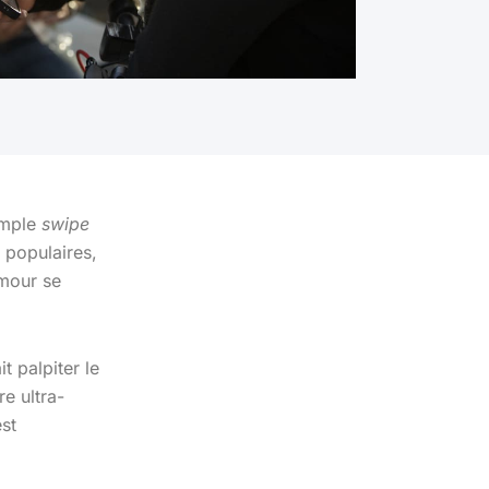
imple
swipe
 populaires,
amour se
 palpiter le
e ultra-
st