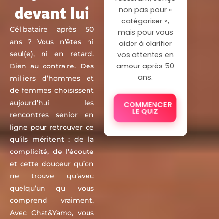
devant lui
non pas pour «
catégoriser »,
Célibataire après 50
mais pour vous
ans ? Vous n’êtes ni
aider à clarifier
seul(e), ni en retard.
vos attentes en
amour après 50
Bien au contraire. Des
ans.
milliers d’hommes et
de femmes choisissent
aujourd’hui les
COMMENCER
LE QUIZ
rencontres senior en
ligne pour retrouver ce
qu’ils méritent : de la
complicité, de l’écoute
et cette douceur qu’on
ne trouve qu’avec
quelqu’un qui vous
comprend vraiment.
Avec Chat&Yamo, vous