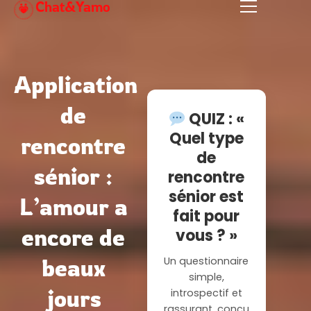
Chat&Yamo
Aller
au
contenu
Application
de
QUIZ : «
Quel type
rencontre
de
sénior :
rencontre
sénior est
L’amour a
fait pour
encore de
vous ? »
beaux
Un questionnaire
simple,
jours
introspectif et
rassurant, conçu