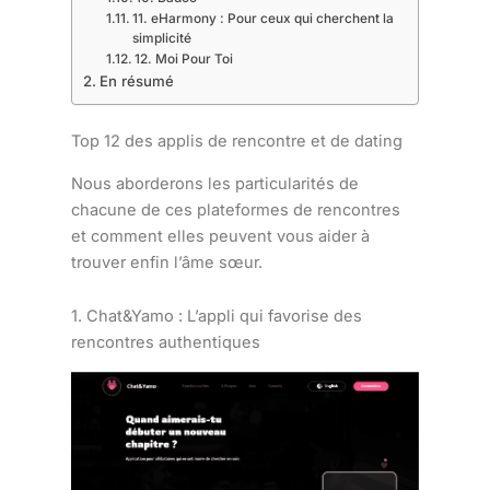
11. eHarmony : Pour ceux qui cherchent la
simplicité
12. Moi Pour Toi
En résumé
Top 12 des applis de rencontre et de dating
Nous aborderons les particularités de
chacune de ces plateformes de rencontres
et comment elles peuvent vous aider à
trouver enfin l’âme sœur.
1. Chat&Yamo : L’appli qui favorise des
rencontres authentiques