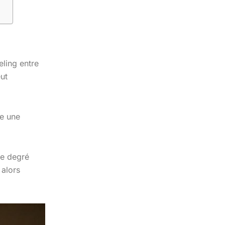
eling entre
ut
e une
le degré
 alors
.