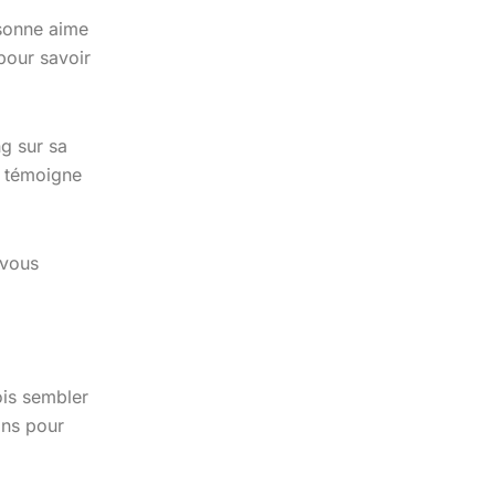
rsonne aime
 pour savoir
g sur sa
s témoigne
 vous
ois sembler
ons pour