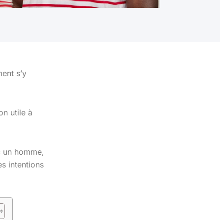
ment s’y
n utile à
ec un homme,
s intentions