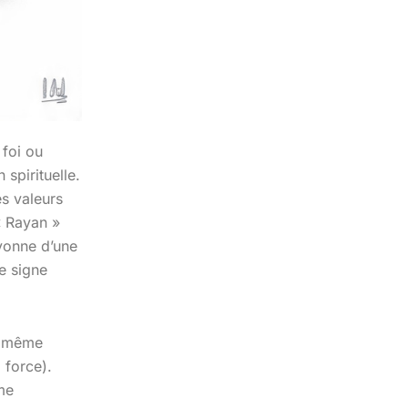
 foi ou
 spirituelle.
s valeurs
« Rayan »
ayonne d’une
e signe
la même
 force).
me