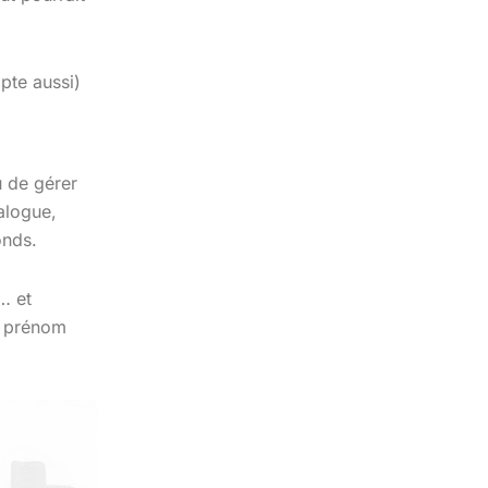
pte aussi)
u de gérer
alogue,
onds.
… et
e prénom