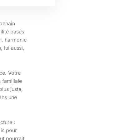
rochain
lité basés
n, harmonie
lui aussi,
ce. Votre
 familiale
plus juste,
ans une
cture :
ais pour
t pourrait