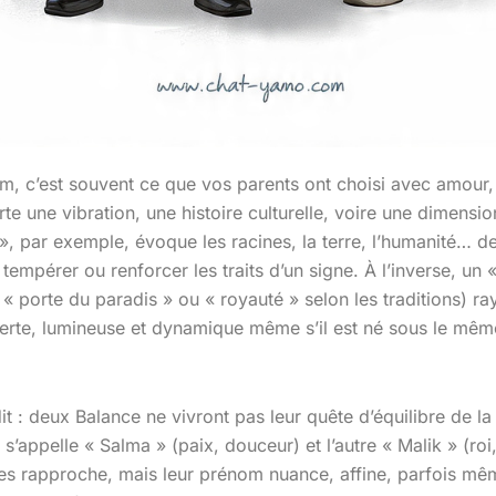
m, c’est souvent ce que vos parents ont choisi avec amour,
orte une vibration, une histoire culturelle, voire une dimension
, par exemple, évoque les racines, la terre, l’humanité… de
tempérer ou renforcer les traits d’un signe. À l’inverse, un 
e « porte du paradis » ou « royauté » selon les traditions) r
erte, lumineuse et dynamique même s’il est né sous le mêm
it : deux Balance ne vivront pas leur quête d’équilibre de 
n s’appelle « Salma » (paix, douceur) et l’autre « Malik » (roi,
les rapproche, mais leur prénom nuance, affine, parfois mê