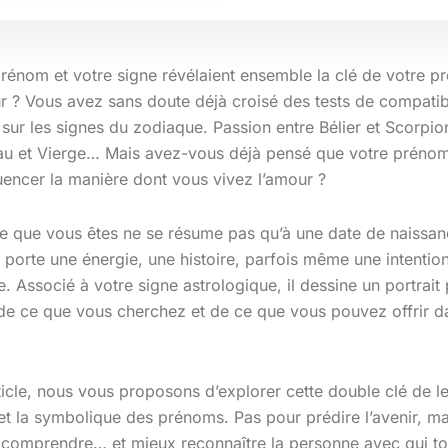
prénom et votre signe révélaient ensemble la clé de votre p
 ? Vous avez sans doute déjà croisé des tests de compatibi
sur les signes du zodiaque. Passion entre Bélier et Scorpio
au et Vierge… Mais avez-vous déjà pensé que votre prénom, 
luencer la manière dont vous vivez l’amour ?
 ce que vous êtes ne se résume pas qu’à une date de naissan
 porte une énergie, une histoire, parfois même une intention
le. Associé à votre signe astrologique, il dessine un portrait 
, de ce que vous cherchez et de ce que vous pouvez offrir d
icle, nous vous proposons d’explorer cette double clé de le
 et la symbolique des prénoms. Pas pour prédire l’avenir, m
comprendre… et mieux reconnaître la personne avec qui tou