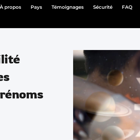
À propos
Pays
Témoignages
Sécurité
FAQ
lité
es
prénoms