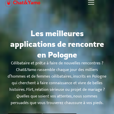
Chat&Yamo
Aller
au
contenu
Les meilleures
applications de rencontre
en Pologne
Célibataire et prêt.e à faire de nouvelles rencontres ?
Chat&Yamo rassemble chaque jour des milliers
d’hommes et de femmes célibataires, inscrits en Pologne
qui cherchent à faire connaissance et vivre de belles
histoires. Flirt, relation sérieuse ou projet de mariage ?
Quelles que soient vos attentes, nous sommes
persuadés que vous trouverez chaussure à vos pieds.