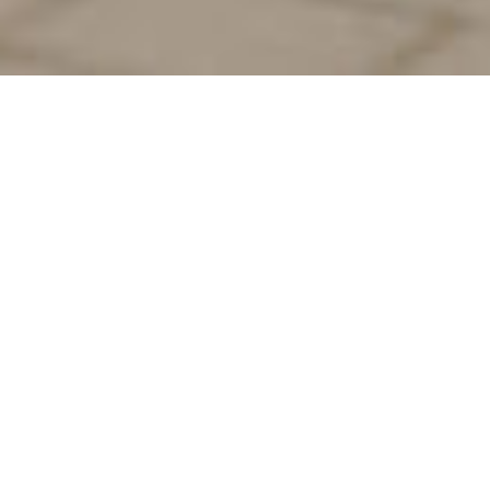
Rencontrez des célibataires dans votre
ville en Pologne
Trouver l’amour quand on vit à cent à l’heure n’est pas
toujours simple. Avec Chat&Yamo, les choses deviennent
plus simples. Peu importe que vous soyez à Varsovie,
Cracovie ou dans une petite ville de la Pologne, accédez en
quelques à divers profils de célibataires prêts à faire
connaissance. Recevez vos premiers matchs, discutez,
riez, découvrez-vous des affinités et organisez des
rencontres.
S'inscrire