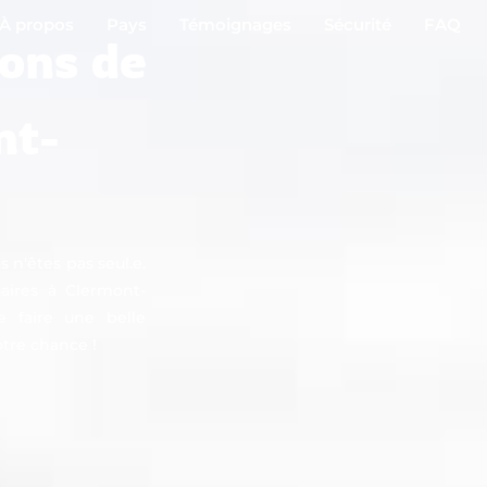
À propos
Pays
Témoignages
Sécurité
FAQ
ions de
nt-
s n'êtes pas seul.e.
ires à Clermont-
e faire une belle
otre chance !