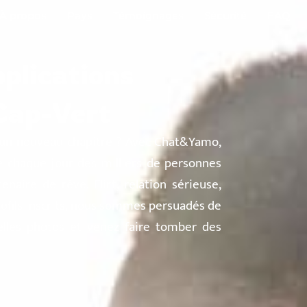
À propos
Pays
Témoignages
Sécurité
FAQ
pplications
Cap-Vert
ir un nouveau chapitre ? Avec Chat&Yamo,
 chaque jour des milliers de personnes
enaire de rêve. Flirt, relation sérieuse,
rofils inscrits, nous sommes persuadés de
elles photos et venez faire tomber des