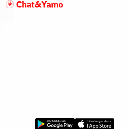
Chat&Yamo
Aller
Abonnement
au
contenu
Les meilleures a
de rencontre au 
Vous êtes célibataire et prêt(e) à ouvr
accédez à une plateforme qui rassemble
pour tisser des liens et trouver le part
projet de mariage ? Avec la qualité des p
faire votre bonheur. Prenez vos plus b
cœurs !