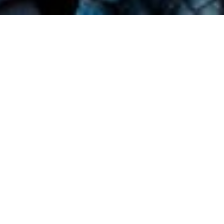
ns votre ville au Cap-Vert
agements professionnels, il est parfois difficile de faire
raia, Mindelo ou dans une petite ville capverdienne,
ls d’hommes et de femmes célibataires prêts à faire
scutez, riez, découvrez-vous des affinités et organisez