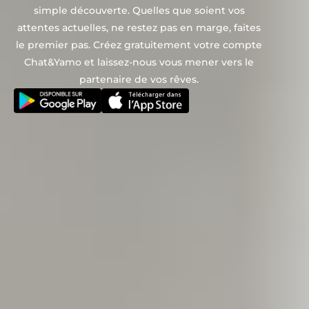
simple découverte. Quelles que soient vos
attentes actuelles, ne restez pas en marge, faites
le premier pas. Créez gratuitement votre compte
Chat&Yamo et laissez-nous vous mener vers le
partenaire de vos rêves.