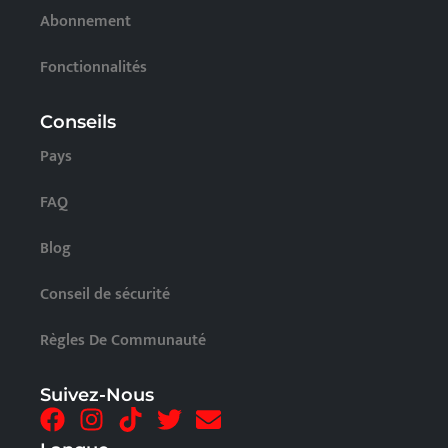
Abonnement
Fonctionnalités
Conseils
Pays
FAQ
Blog
Conseil de sécurité
Règles De Communauté
Suivez-Nous
F
I
T
T
E
a
n
i
w
n