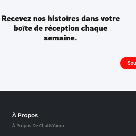
Recevez nos histoires dans votre
boîte de réception chaque
semaine.
Sou
À Propos
À Propos De Chat&Yamo