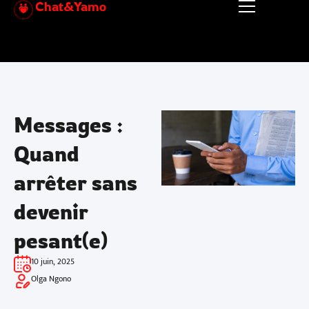
Chat&Yamo
Aller
au
contenu
Messages :
Quand
arrêter sans
devenir
pesant(e)
10 juin, 2025
Olga Ngono