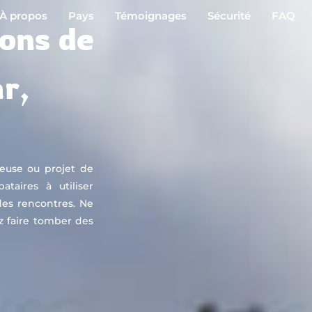
À propos
Pays
Témoignages
Sécurité
FAQ
ions de
r,
ieuse ou projet de
taires à utiliser
es rencontres. Ne
z faire tomber des