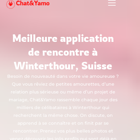
Chat&Yamo
Aller
au
contenu
Meilleure application
de rencontre à
Winterthour, Suisse
Besoin de nouveauté dans votre vie amoureuse ?
Que vous rêviez de petites amourettes, d’une
relation plus sérieuse ou même d’un projet de
mariage, Chat&Yamo rassemble chaque jour des
milliers de célibataires à Winterthour qui
recherchent la même chose. On discute, on
apprend à se connaître et on finit par se
rencontrer. Prenez vos plus belles photos et
venez découvrir les jolis profils qui sont déjà en