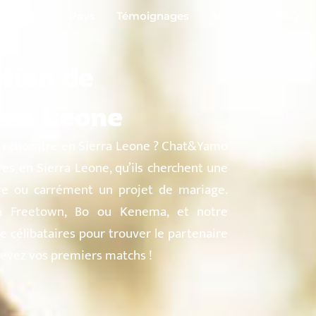
À propos
Pays
Témoignages
Sécurité
FAQ
tion de
rra Leone
de rencontre en Sierra Leone ? Chat&Yamo
res en Sierra Leone, qu’ils cherchent une
ère ou carrément un projet de mariage.
 à Freetown, Bo ou Kenema, et notre
de célibataires pour trouver le partenaire
cevez vos premiers matchs !