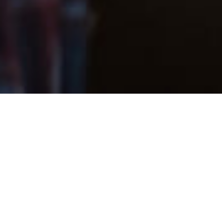
Rencontrez des célibataires da
Avec le rythme de la vie moderne, il n’est p