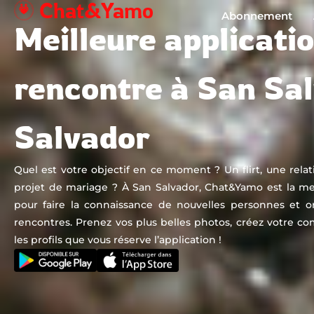
Chat&Yamo
Aller
Abonnement
Meilleure applicati
au
contenu
rencontre à San Sa
Salvador
Quel est votre objectif en ce moment ? Un flirt, une rela
projet de mariage ? À San Salvador, Chat&Yamo est la mei
pour faire la connaissance de nouvelles personnes et o
rencontres. Prenez vos plus belles photos, créez votre c
les profils que vous réserve l’application !