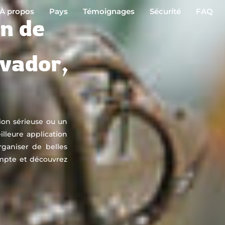
À propos
Pays
Témoignages
Sécurité
FAQ
on de
lvador,
tion sérieuse ou un
lleure application
rganiser de belles
ompte et découvrez