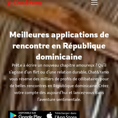
Chat&Yamo
Aller
au
contenu
Meilleures applications de
rencontre en République
dominicaine
Prêt.e à écrire un nouveau chapitre amoureux ? Qu’il
s’agisse d’un flirt ou d’une relation durable, Chat&Yamo
vous réserve des milliers de profils de célibataires pour
de belles rencontres en République dominicaine. Créez
votre compte dès aujourd’hui et lancez-vous dans
l’aventure sentimentale.