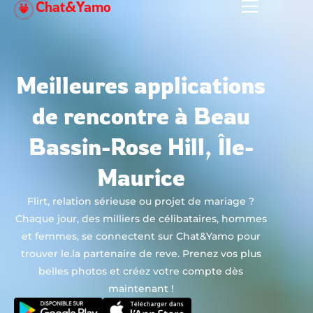
Chat&Yamo
Aller
au
contenu
Meilleures applications
de rencontre à Beau
Bassin-Rose Hill, Île-
Maurice
Flirt, relation sérieuse ou projet de mariage ?
Chaque jour, des milliers de célibataires, hommes
et femmes, se connectent sur Chat&Yamo pour
trouver le.la partenaire de reve. Prenez vos plus
belles photos et créez votre compte dès
maintenant !