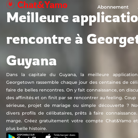
Chat&Yamo
Aller
Abonnement
Meilleure applicati
au
contenu
rencontre à George
Guyana
Dans la capitale du Guyana, la meilleure applicatio
Georgetown rassemble chaque jour des centaines de céli
faire de belles rencontres. On y fait connaissance, on disc
des affinités et on finit par se rencontrer au feeling. Coup
sérieuse, projet de mariage ou simple découverte ? No
divers profils de célibataires, prêts à faire connaissanc
marge. Créez gratuitement votre compte Chat&Yamo 
plus belle histoire.