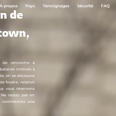
À propos
Pays
Témoignages
Sécurité
FAQ
on de
town,
n de rencontre à
bataires motivés à
ute, on se découvre
 de foudre, relation
us vous réservons
e. Ne restez pas en
et commencez une