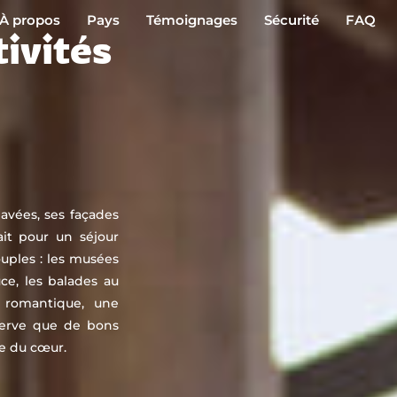
À propos
Pays
Témoignages
Sécurité
FAQ
tivités
pavées, ses façades
ait pour un séjour
ouples : les musées
uce, les balades au
 romantique, une
serve que de bons
ge du cœur.