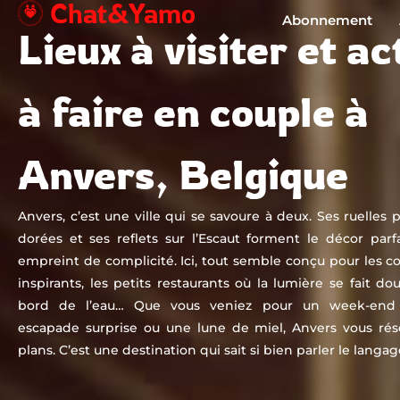
Chat&Yamo
Aller
Abonnement
Lieux à visiter et ac
au
contenu
à faire en couple à
Anvers, Belgique
Anvers, c’est une ville qui se savoure à deux. Ses ruelles 
dorées et ses reflets sur l’Escaut forment le décor parf
empreint de complicité. Ici, tout semble conçu pour les c
inspirants, les petits restaurants où la lumière se fait do
bord de l’eau… Que vous veniez pour un week-end
escapade surprise ou une lune de miel, Anvers vous ré
plans. C’est une destination qui sait si bien parler le langa