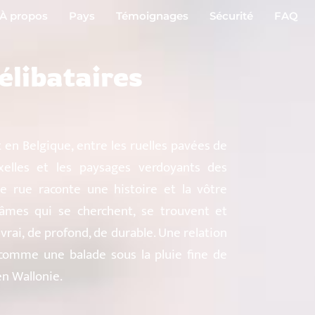
À propos
Pays
Témoignages
Sécurité
FAQ
élibataires
 en Belgique, entre les ruelles pavées de
xelles et les paysages verdoyants des
e rue raconte une histoire et la vôtre
âmes qui se cherchent, se trouvent et
rai, de profond, de durable. Une relation
comme une balade sous la pluie fine de
en Wallonie.