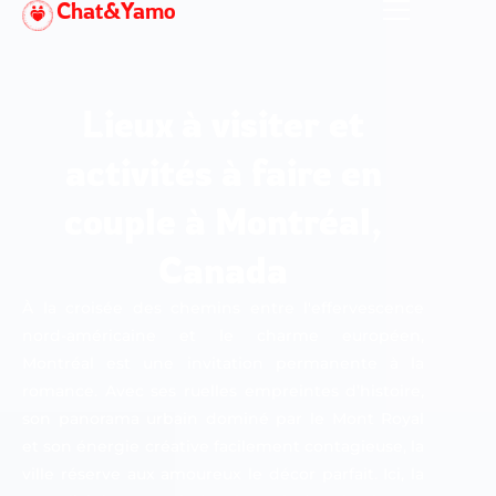
Chat&Yamo
Aller
au
contenu
Lieux à visiter et
activités à faire en
couple à Montréal,
Canada
À la croisée des chemins entre l'effervescence
nord-américaine et le charme européen,
Montréal est une invitation permanente à la
romance. Avec ses ruelles empreintes d’histoire,
son panorama urbain dominé par le Mont Royal
et son énergie créative facilement contagieuse, la
ville réserve aux amoureux le décor parfait. Ici, la